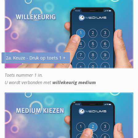
2a. Keuze - Druk op toets 1 +
Toets nummer 1 in.
U wordt verbonden met
willekeurig medium