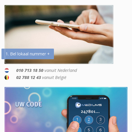
1. Bel lokaal nummer +
010 713 18 50
vanuit Nederland
02 788 12 43
vanuit België