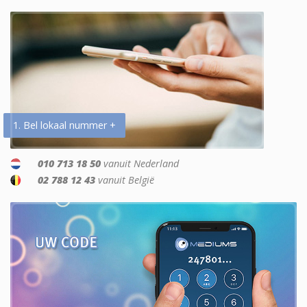
1. Bel lokaal nummer +
010 713 18 50
vanuit Nederland
02 788 12 43
vanuit België