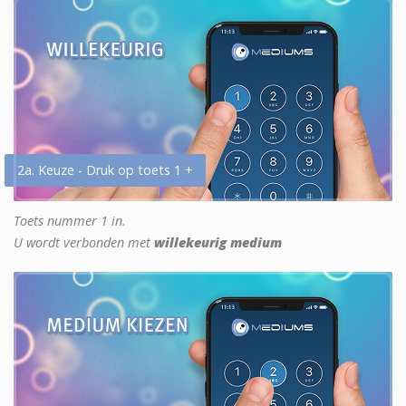
2a. Keuze - Druk op toets 1 +
Toets nummer 1 in.
U wordt verbonden met
willekeurig medium