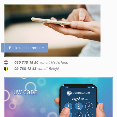
1. Bel lokaal nummer +
010 713 18 50
vanuit Nederland
02 788 12 43
vanuit België