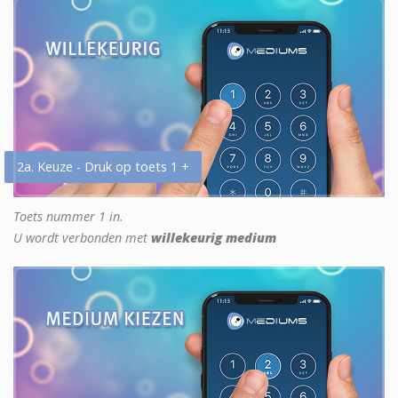
2a. Keuze - Druk op toets 1 +
Toets nummer 1 in.
U wordt verbonden met
willekeurig medium