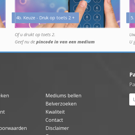
4b. Keuze - Druk op toets 2 +
5.
Of u drukt op toets 2.
Uw
Geef nu de
pincode in van een medium
U 
P
Pa
eken
Mediums bellen
Uw
Belverzoeken
nt
Kwaliteit
Contact
oorwaarden
Disclaimer