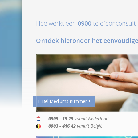
Hoe werkt een
0900
-telefoonconsul
Ontdek hieronder het eenvoudige
1. Bel Mediums-nummer +
0909 - 19 19
vanuit Nederland
0903 - 416 42
vanuit België