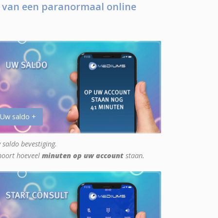
 van een paranormaal online
 Uw saldo +
 saldo bevestiging.
hoort hoeveel
minuten op uw account
staan.