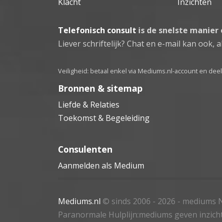
Klacht
Inzichten
Telefonisch consult
is de snelste manier
Liever schriftelijk? Chat en e-mail kan ook, al
Veiligheid: betaal enkel via Mediums.nl-account en de
Bronnen & sitemap
Liefde & Relaties
Toekomst & Begeleiding
Consulenten
Aanmelden als Medium
Mediums.nl
© sinds 2006 - 2026
- mediums N
Paranormale Hulplijn:mediums geven inzich