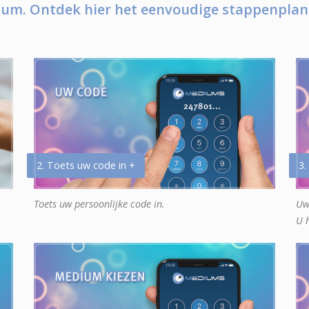
um. Ontdek hier het eenvoudige stappenplan
2. Toets uw code in +
3.
Toets uw persoonlijke code in.
Uw
U 