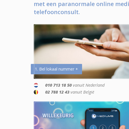
met een paranormale online medi
telefoonconsult.
1. Bel lokaal nummer +
010 713 18 50
vanuit Nederland
02 788 12 43
vanuit België