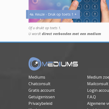
4a. Keuze - Druk op toets 1 +
Of u drukt op toets 1.
U wordt
direct verbonden met een medium
Mediums
Medium zo
Chatconsult
Mailconsult
Gratis account
Login accou
Getuigenissen
F.A.Q
Privacybeleid
Algemene v