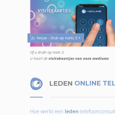
2c. Keuze - Druk op toets 3 +
Of u drukt op toets 3.
U hoort de
visitekaartjes van onze mediums
LEDEN
ONLINE TE
Hoe werkt een
leden
-telefoonconsult