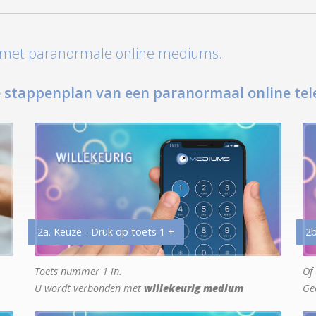
t met paranormale online mediums.
 stappenplan van een paranormaal online tel
2a. Keuze - Druk op toets 1 +
2b
Toets nummer 1 in.
Of 
U wordt verbonden met
willekeurig medium
Ge