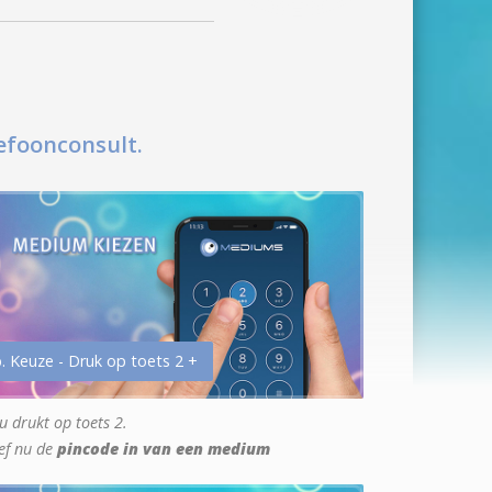
efoonconsult.
. Keuze - Druk op toets 2 +
u drukt op toets 2.
ef nu de
pincode in van een medium