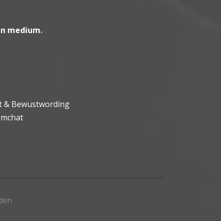
en medium
.
ht & Bewustwording
umchat
den