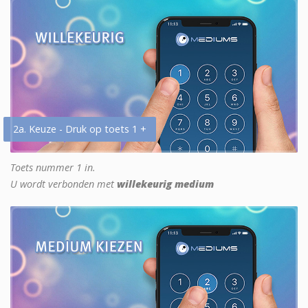
2a. Keuze - Druk op toets 1 +
Toets nummer 1 in.
U wordt verbonden met
willekeurig medium