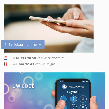
1. Bel lokaal nummer +
010 713 18 50
vanuit Nederland
02 788 12 43
vanuit België