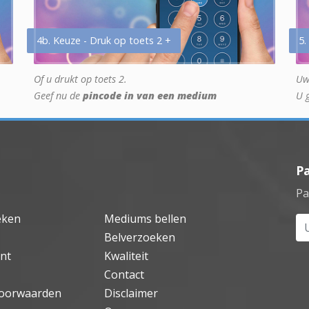
4b. Keuze - Druk op toets 2 +
5.
Of u drukt op toets 2.
Uw
Geef nu de
pincode in van een medium
U 
P
Pa
eken
Mediums bellen
Uw
Belverzoeken
nt
Kwaliteit
Contact
oorwaarden
Disclaimer