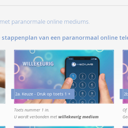
t met paranormale online mediums.
 stappenplan van een paranormaal online tel
2a. Keuze - Druk op toets 1 +
2b
Toets nummer 1 in.
Of 
U wordt verbonden met
willekeurig medium
Ge