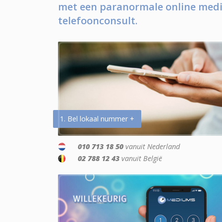
met een paranormale online medi
telefoonconsult.
1. Bel lokaal nummer +
010 713 18 50
vanuit Nederland
02 788 12 43
vanuit België