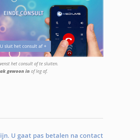
 U sluit het consult af +
enst het consult af te sluiten.
ak gewoon in
of leg af.
ijn. U gaat pas betalen na contact