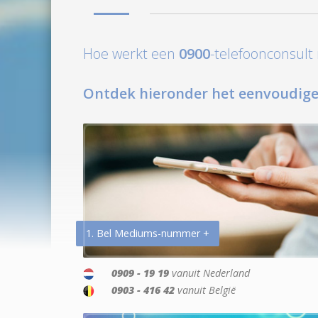
Hoe werkt een
0900
-telefoonconsul
Ontdek hieronder het eenvoudige
1. Bel Mediums-nummer +
0909 - 19 19
vanuit Nederland
0903 - 416 42
vanuit België