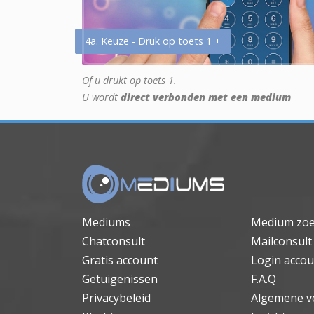
4a. Keuze - Druk op toets 1 +
Of u drukt op toets 1.
U wordt
direct verbonden met een medium
Mediums
Medium zo
Chatconsult
Mailconsult
Gratis account
Login accou
Getuigenissen
F.A.Q
Privacybeleid
Algemene v