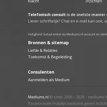
Klacht
Inzichten
Telefonisch consult
is de snelste manier
Liever schriftelijk? Chat en e-mail kan ook, al
Veiligheid: betaal enkel via Mediums.nl-account en de
Bronnen & sitemap
Liefde & Relaties
Toekomst & Begeleiding
Consulenten
Aanmelden als Medium
Mediums.nl
© sinds 2006 - 2026
- mediums N
Paranormale Hulplijn:mediums geven inzich