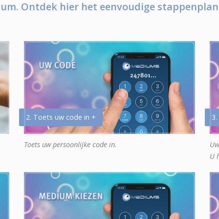
um. Ontdek hier het eenvoudige stappenplan
2. Toets uw code in +
3.
Toets uw persoonlijke code in.
Uw
U 