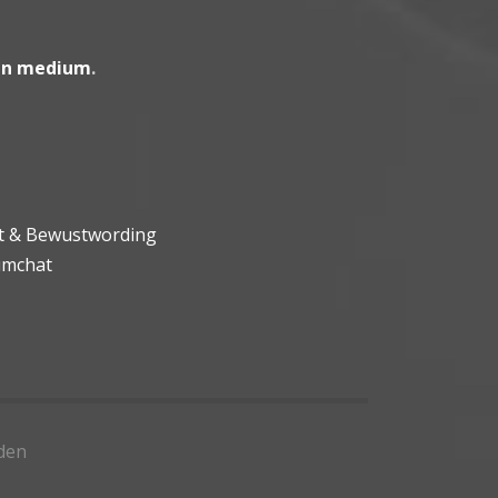
en medium
.
ht & Bewustwording
umchat
den