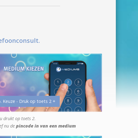
efoonconsult.
. Keuze - Druk op toets 2 +
u drukt op toets 2.
ef nu de
pincode in van een medium