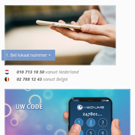
1. Bel lokaal nummer +
010 713 18 50
vanuit Nederland
02 788 12 43
vanuit België