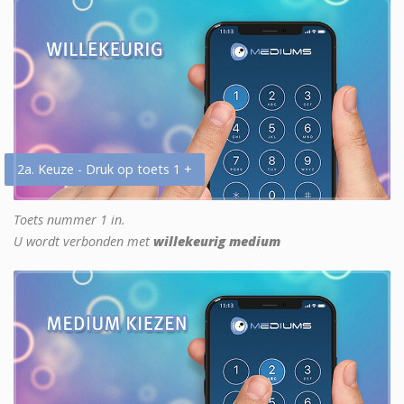
2a. Keuze - Druk op toets 1 +
Toets nummer 1 in.
U wordt verbonden met
willekeurig medium