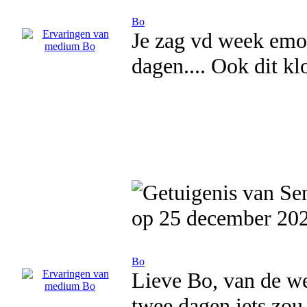
Bo
Je zag vd week emot
dagen.... Ook dit klo
op 25 december 20
Bo
Lieve Bo, van de wee
twee dagen iets zou