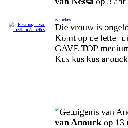
van Nessa
op 3 apr
Annelies
Die vrouw is ongeloo
Komt op de letter u
GAVE TOP mediu
Kus kus kus anouck
van Anouck
op 13 