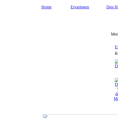
Home
Ervaringen
Den H
Mediumdenhaag.nl
Med
E
K
Ma