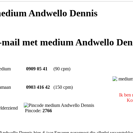
edium Andwello Dennis
e-mail met medium Andwello Den
edium
0909 05 41
(90 cpm)
amaan
0903 416 42
(150 cpm)
Ik ben 
Kom
lderziend
Pincode:
2766
ndwello Dennis hier. 6 jaar Ervaren paragnost die allerlei vraagstuk