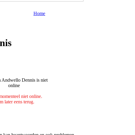
Home
nis
momenteel niet online.
 later eens terug.
ken kan beantwoorden en ook problemen