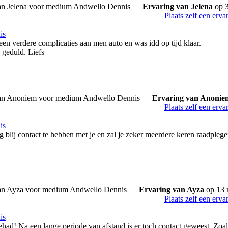
Ervaring van Jelena
op 3
Plaats zelf een erva
is
geen verdere complicaties aan men auto en was idd op tijd klaar.
 geduld. Liefs
Ervaring van Anoni
Plaats zelf een erva
is
 blij contact te hebben met je en zal je zeker meerdere keren raadplege
Ervaring van Ayza
op 13 
Plaats zelf een erva
is
gehad! Na een lange periode van afstand is er toch contact geweest. Zo