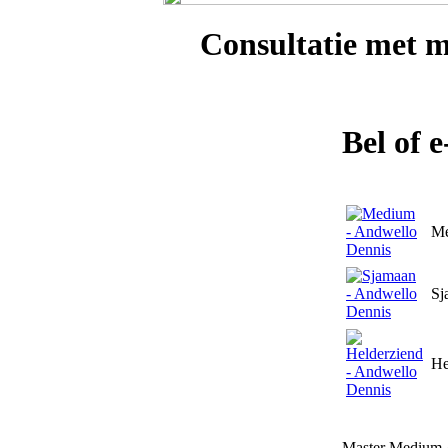
Consultatie met
m
Bel of 
M
Sj
He
Master Medium A