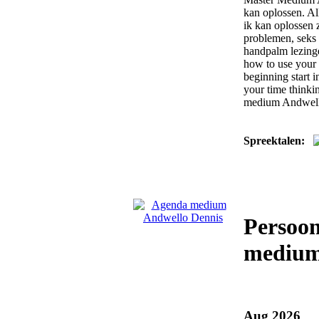
kan oplossen. A
ik kan oplossen 
problemen, seks 
handpalm lezinge
how to use your g
beginning start 
your time thinking
medium Andwell
Spreektalen:
Persoon
medium
Aug 2026