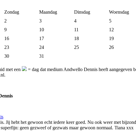
Zondag
Maandag
Dinsdag
Woensdag
2
3
4
5
9
10
11
12
16
17
18
19
23
24
25
26
30
31
uid met een
= dag dat medium Andwello Dennis heeft aangegeven bes
nl.
Dennis
is
. Jij hebt het gewoon echt iedere keer goed. Nu ook weer met bijzon
 superfijn: geen gezweef of gezwats maar gewoon normaal. Tiana xxx