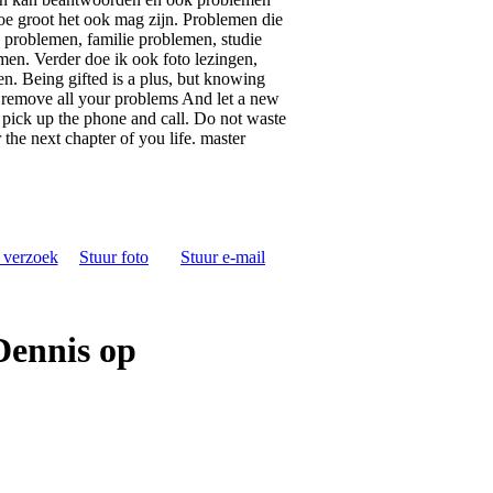
e groot het ook mag zijn. Problemen die
 problemen, familie problemen, studie
en. Verder doe ik ook foto lezingen,
en. Being gifted is a plus, but knowing
se remove all your problems And let a new
 pick up the phone and call. Do not waste
or the next chapter of you life. master
s verzoek
Stuur foto
Stuur e-mail
Dennis op