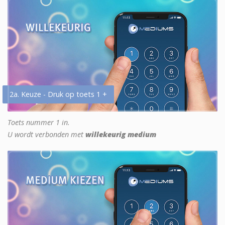
2a. Keuze - Druk op toets 1 +
Toets nummer 1 in.
U wordt verbonden met
willekeurig medium