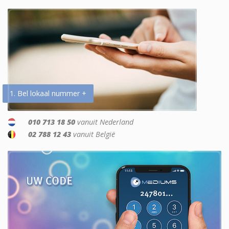
1. Bel lokaal nummer +
010 713 18 50
vanuit Nederland
02 788 12 43
vanuit België