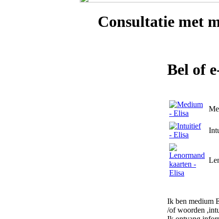
Consultatie met
m
Bel of 
Me
Int
Le
Ik ben medium Eli
/of woorden ,intu
Ik ontvang infor