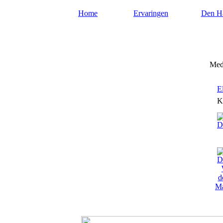
Home
Ervaringen
Den H
Mediumdenhaag.nl
Med
E
K
Ma