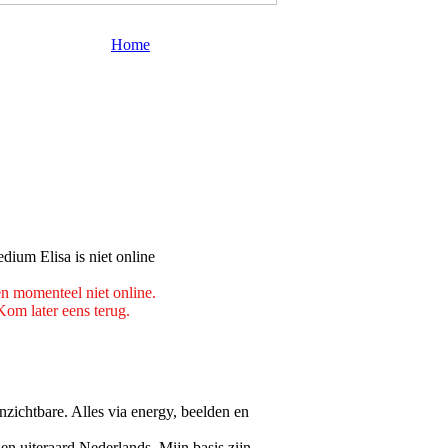
Home
en momenteel niet online.
Kom later eens terug.
onzichtbare. Alles via energy, beelden en
en uiteraard Nederlands. Mijn basis zijn