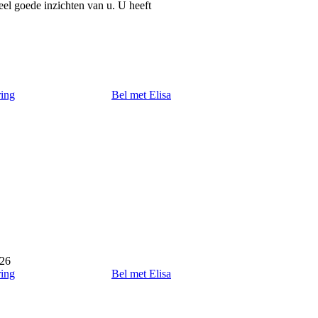
el goede inzichten van u. U heeft
ring
Bel met Elisa
026
ring
Bel met Elisa