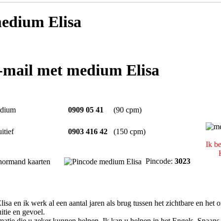
edium Elisa
e-mail met medium Elisa
dium
0909 05 41
(90 cpm)
uitief
0903 416 42
(150 cpm)
Ik b
Pincode:
3023
normand kaarten
sa en ik werk al een aantal jaren als brug tussen het zichtbare en het 
itie en gevoel.
matie die u zeker kunnen helpen. Ik kan u helpen in het Engels, Spaans 