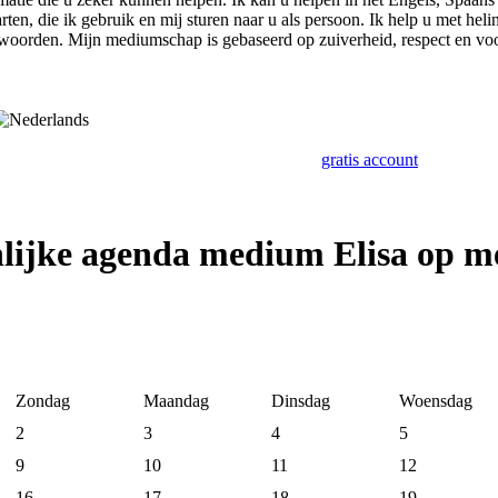
ten, die ik gebruik en mij sturen naar u als persoon. Ik help u met heli
ntwoorden. Mijn mediumschap is gebaseerd op zuiverheid, respect en voo
gratis account
lijke agenda medium Elisa op 
Zondag
Maandag
Dinsdag
Woensdag
2
3
4
5
9
10
11
12
16
17
18
19