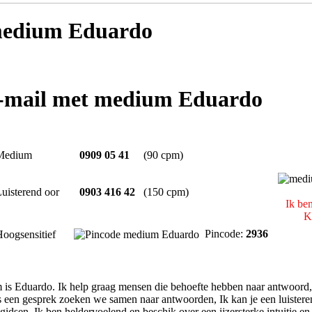
edium Eduardo
e-mail met medium Eduardo
Medium
0909 05 41
(90 cpm)
uisterend oor
0903 416 42
(150 cpm)
Ik be
K
Pincode:
2936
oogsensitief
 is Eduardo. Ik help graag mensen die behoefte hebben naar antwoord, o
s een gesprek zoeken we samen naar antwoorden, Ik kan je een luistere
gidsen. Ik ben heldervoelend en beschik over een ijzersterke intuitie e