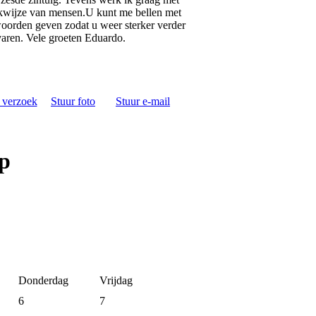
wijze van mensen.U kunt me bellen met
ntwoorden geven zodat u weer sterker verder
 varen. Vele groeten Eduardo.
s verzoek
Stuur foto
Stuur e-mail
p
Donderdag
Vrijdag
6
7