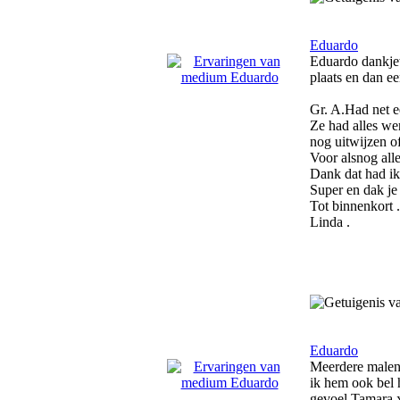
Eduardo
Eduardo dankjew
plaats en dan e
Gr. A.Had net 
Ze had alles wer
nog uitwijzen of
Voor alsnog alle
Dank dat had ik
Super en dak je
Tot binnenkort .
Linda .
Eduardo
Meerdere malen 
ik hem ook bel h
gevoel Tamara 