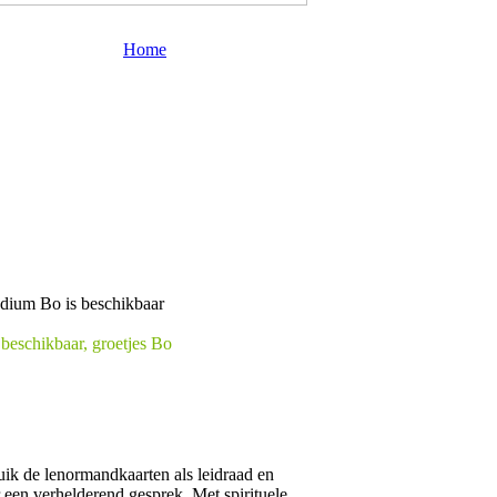
Home
 beschikbaar, groetjes Bo
uik de lenormandkaarten als leidraad en
een verhelderend gesprek. Met spirituele