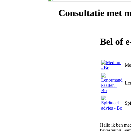
Consultatie met
m
Bel of 
Me
Le
Spi
Hallo ik ben med
bevestiging. Sam