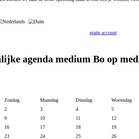
gratis account
nlijke agenda medium Bo op me
Zondag
Maandag
Dinsdag
Woensdag
2
3
4
5
9
10
11
12
16
17
18
19
23
24
25
26