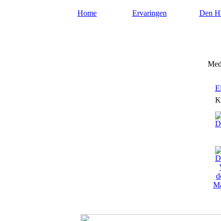
Home
Ervaringen
Den H
Mediumdenhaag.nl
Med
E
K
Ma