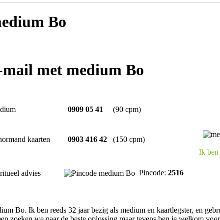
edium Bo
e-mail met medium Bo
dium
0909 05 41
(90 cpm)
normand kaarten
0903 416 42
(150 cpm)
Ik ben
Pincode:
2516
ritueel advies
ium Bo. Ik ben reeds 32 jaar bezig als medium en kaartlegster, en gebr
en zoeken we naar de beste oplossing maar tevens ben je welkom voor 